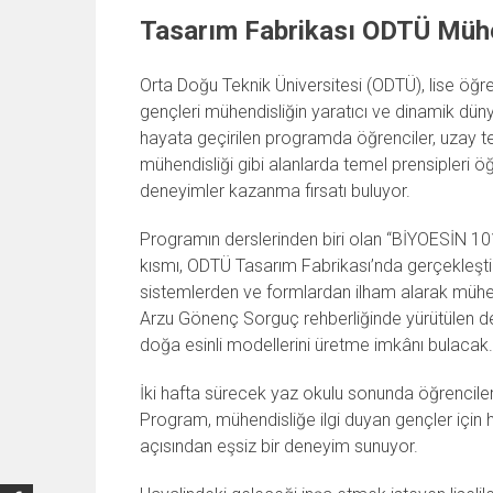
Tasarım Fabrikası ODTÜ Mühe
Orta Doğu Teknik Üniversitesi (ODTÜ), lise öğre
gençleri mühendisliğin yaratıcı ve dinamik dün
hayata geçirilen programda öğrenciler, uzay te
mühendisliği gibi alanlarda temel prensipleri ö
deneyimler kazanma fırsatı buluyor.
Programın derslerinden biri olan “BİYOESİN 10
kısmı, ODTÜ Tasarım Fabrikası’nda gerçekleşt
sistemlerden ve formlardan ilham alarak mühendi
Arzu Gönenç Sorguç rehberliğinde yürütülen der
doğa esinli modellerini üretme imkânı bulacak.
İki hafta sürecek yaz okulu sonunda öğrenciler
Program, mühendisliğe ilgi duyan gençler için
açısından eşsiz bir deneyim sunuyor.