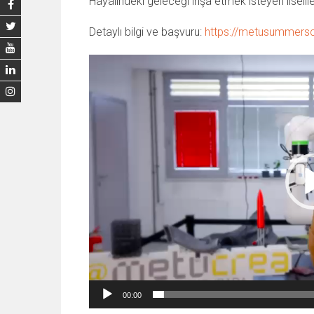
Hayalindeki geleceği inşa etmek isteyen liselil
Detaylı bilgi ve başvuru:
https://metusummersc
Video
oynatıcı
00:00