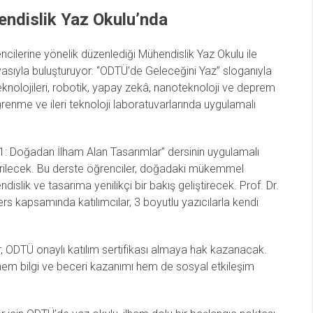
ndislik Yaz Okulu’nda
ncilerine yönelik düzenlediği Mühendislik Yaz Okulu ile
yasıyla buluşturuyor. “ODTÜ’de Geleceğini Yaz” sloganıyla
knolojileri, robotik, yapay zekâ, nanoteknoloji ve deprem
ğrenme ve ileri teknoloji laboratuvarlarında uygulamalı
1: Doğadan İlham Alan Tasarımlar” dersinin uygulamalı
irilecek. Bu derste öğrenciler, doğadaki mükemmel
slik ve tasarıma yenilikçi bir bakış geliştirecek. Prof. Dr.
s kapsamında katılımcılar, 3 boyutlu yazıcılarla kendi
, ODTÜ onaylı katılım sertifikası almaya hak kazanacak.
 hem bilgi ve beceri kazanımı hem de sosyal etkileşim