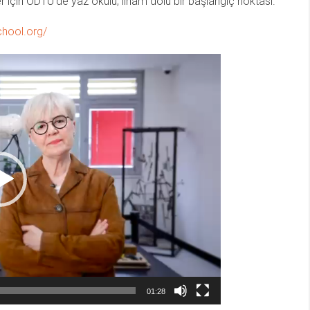
er için ODTÜ’de yaz okulu, ilham dolu bir başlangıç noktası.
hool.org/
01:28