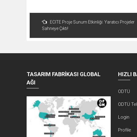
Yazı
ECITE Proje Sunum Etkinliği: Yaratıcı Projeler
dolaşımı
Sahneye Çıktı!
TASARIM FABRİKASI GLOBAL
HIZLI 
AĞI
ODTÜ
ODTÜ Te
Login
Profile